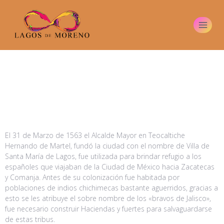
El 31 de Marzo de 1563 el Alcalde Mayor en Teocaltiche
Hernando de Martel, fundó la ciudad con el nombre de Villa de
Santa María de Lagos, fue utilizada para brindar refugio a los
españoles que viajaban de la Ciudad de México hacia Zacatecas
y Comanja. Antes de su colonización fue habitada por
poblaciones de indios chichimecas bastante aguerridos, gracias a
esto se les atribuye el sobre nombre de los «bravos de Jalisco»,
fue necesario construir Haciendas y fuertes para salvaguardarse
de estas tribus.