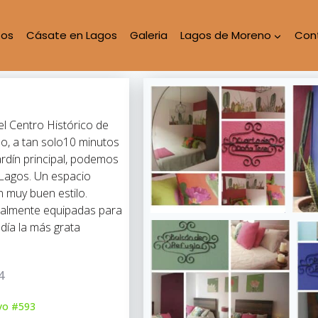
tos
Cásate en Lagos
Galeria
Lagos de Moreno
Con
l Centro Histórico de
, a tan solo10 minutos
rdín principal, podemos
Lagos. Un espacio
 muy buen estilo.
talmente equipadas para
día la más grata
4
ayo #593